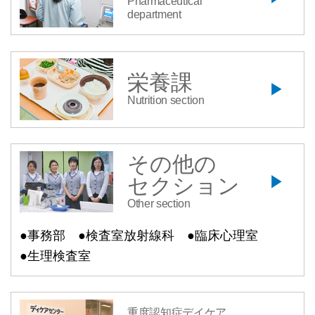
Pharmaceutical
department
栄養課
Nutrition section
その他の
セクション
Other section
●事務部
●検査室放射線科
●臨床心理室
●生理検査室
重度認知症デイケア