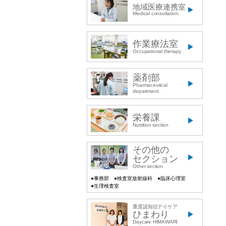
地域医療連携室
Medical consultation
作業療法室
Occupational therapy
薬剤部
Pharmaceutical
department
栄養課
Nutrition section
その他の
セクション
Other section
●事務部
●検査室放射線科
●臨床心理室
●生理検査室
重度認知症デイケア
ひまわり
Daycare HIMAWARI