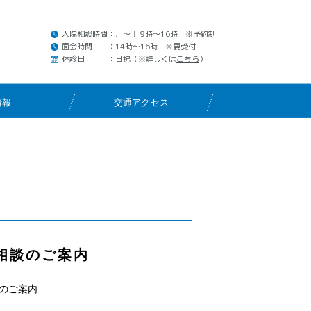
入院相談時間
：月～土 9時～16時 ※予約制
面会時間
：14時～16時 ※要受付
1
休診日
：日祝（※詳しくは
こちら
）
情報
交通アクセス
相談のご案内
のご案内