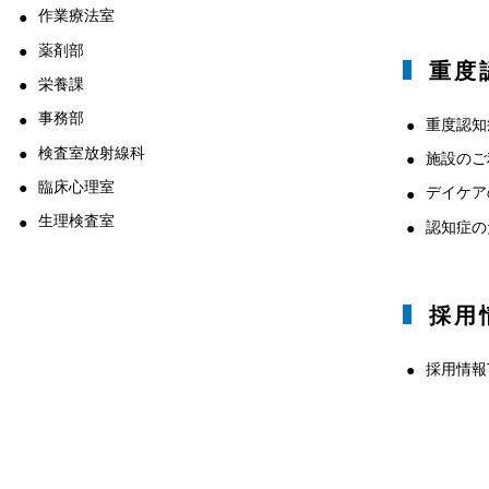
作業療法室
薬剤部
重度
栄養課
事務部
重度認知
検査室放射線科
施設のご
臨床心理室
デイケア
生理検査室
認知症の
採用
採用情報