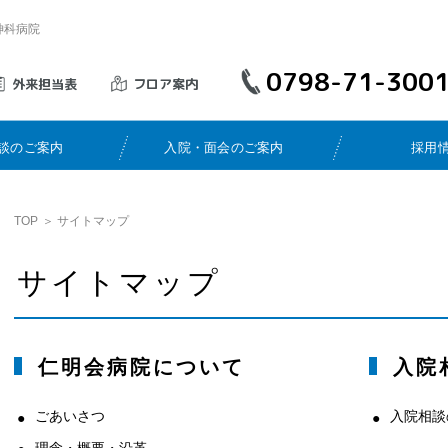
神科病院
0798-71-300
外来担当表
フロア案内
談のご案内
入院・面会のご案内
採用
TOP
＞
サイトマップ
サイトマップ
仁明会病院について
入院
ごあいさつ
入院相談
理念・概要・沿革