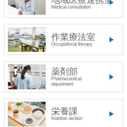
Medical consultation
作業療法室
Occupational therapy
薬剤部
Pharmaceutical
department
栄養課
Nutrition section