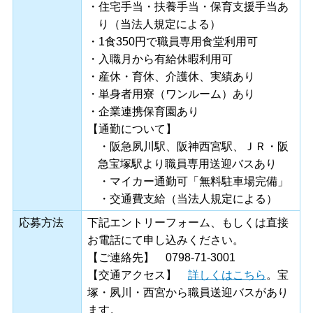
・住宅手当・扶養手当・保育支援手当あ
り（当法人規定による）
・1食350円で職員専用食堂利用可
・入職月から有給休暇利用可
・産休・育休、介護休、実績あり
・単身者用寮（ワンルーム）あり
・企業連携保育園あり
【通勤について】
・阪急夙川駅、阪神西宮駅、ＪＲ・阪
急宝塚駅より職員専用送迎バスあり
・マイカー通勤可「無料駐車場完備」
・交通費支給（当法人規定による）
応募方法
下記エントリーフォーム、もしくは直接
お電話にて申し込みください。
【ご連絡先】
0798-71-3001
【交通アクセス】
詳しくはこちら
。宝
塚・夙川・西宮から職員送迎バスがあり
ます。